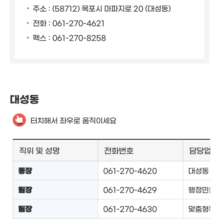
주소 : (58712) 목포시 마파지로 20 (대성동)
전화 : 061-270-4621
팩스 : 061-270-8258
대성동
터치해서 좌우로 움직이세요
직위 및 성명
전화번호
담당업무
동장
061-270-4620
대성동 업
팀장
061-270-4629
행정민원팀
팀장
061-270-4630
맞춤형복지