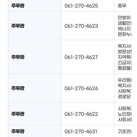
주무관
061-270-4625
총무
민방위
생활민원
주무관
061-270-4623
에너지 
문화누리
복지사각지
방문상담 
주무관
061-270-4627
지역특화
긴급지원 
통합돌봄
우리동네 
복지사각지
주무관
061-270-4626
사회복지과
경로당 관
사회복지과
주무관
061-270-4622
노인장애인
사회서비스
주무관
061-270-4631
기초연금,