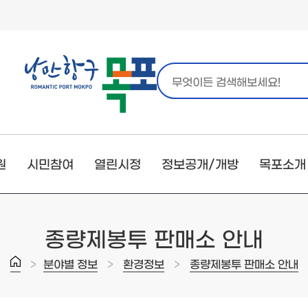
원
시민참여
열린시정
정보공개/개방
목포소개
종량제봉투 판매소 안내
>
>
>
분야별 정보
환경정보
종량제봉투 판매소 안내