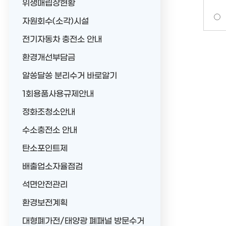
위생매립장현황
자원회수(소각)시설
전기자동차 충전소 안내
환경개선부담금
알쏭달쏭 분리수거 바로알기
1회용품사용규제안내
정화조청소안내
수소충전소 안내
탄소포인트제
배출업소자율점검
석면안전관리
환경보전계획
대형폐가전/태양광 폐패널 방문수거