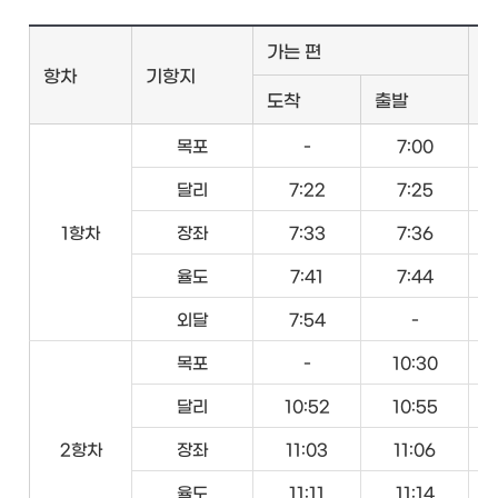
가는 편
항차
기항지
도착
출발
목포
-
7:00
달리
7:22
7:25
1항차
장좌
7:33
7:36
율도
7:41
7:44
외달
7:54
-
목포
-
10:30
달리
10:52
10:55
2항차
장좌
11:03
11:06
율도
11:11
11:14