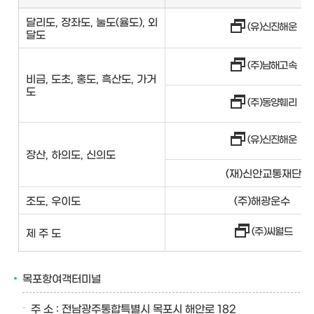
달리도, 장좌도, 눌도(율도), 외
(유)신진해운
달도
(주)남해고속
비금, 도초, 홍도, 흑산도, 가거
도
(주)동양훼리
(유)신진해운
장산, 하의도, 신의도
(재)신안교통재단
조도, 우이도
(주)해광운수
(주)씨월드
제 주 도
목포항여객터미널
주 소 : 전남광주통합특별시 목포시 해안로 182