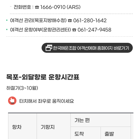
전화번호 : ☎ 1666-0910 (ARS)
여객선 관리(목포지방해수청) ☎ 061-280-1642
여객선 운항여부(운항관리센터) ☎ 061-247-9458
한국해운조합 여객선예매 홈페이지 바로가기
목포-외달항로 운항시간표
하절기(3~10월)
터치해서 좌우로 움직이세요
가는 편
항차
기항지
도착
출발