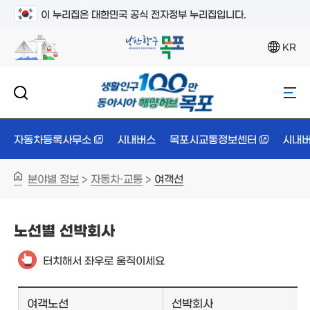
이 누리집은 대한민국 공식 전자정부 누리집입니다.
KR
자동차등록사무소
시내버스
목포시교통정보센터
시내버
분야별 정보
자동차·교통
여객선
>
>
노선별 선박회사
터치해서 좌우로 움직이세요
여객노선
선박회사