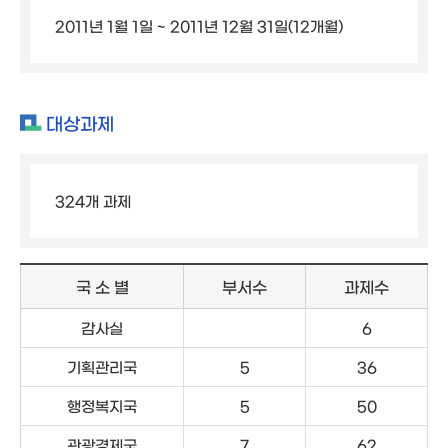
2011년 1월 1일 ~ 2011년 12월 31일(12개월)
대상과제
324개 과제
국 소 별
부서수
과제수
감사실
6
기획관리국
5
36
행정복지국
5
50
관광경제국
7
62