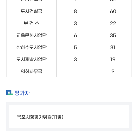
도시건설국
8
60
보 건 소
3
22
교육문화사업단
6
35
상하수도사업단
5
31
도시개발사업단
3
19
의회사무국
3
평가자
목포시정평가위원(11명)