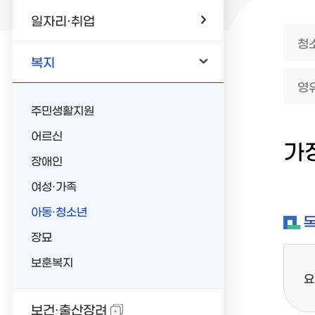
일자리·취업
청
복지
주민생활지원
어르신
가
장애인
여성·가족
아동·청소년
장묘
보훈복지
요
보건·출산장려